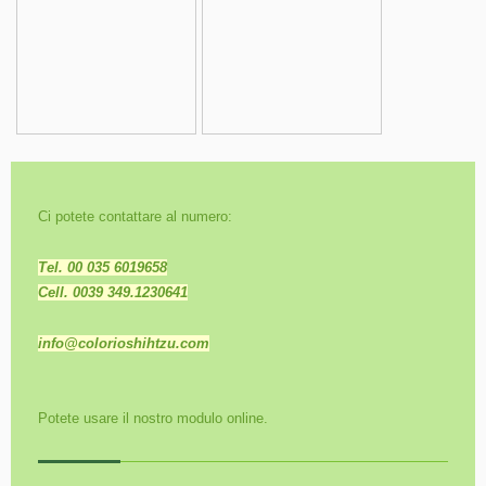
Ci potete contattare al numero:
Tel. 00 035 6019658
Cell. 0039 349.1230641
info@colorioshihtzu.com
Potete usare il nostro modulo online.